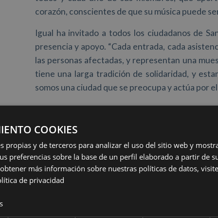
corazón, conscientes de que su música puede ser 
Igual ha invitado a todos los ciudadanos de San
presencia y apoyo. “Cada entrada, cada asisten
las personas afectadas, y representan una mues
tiene una larga tradición de solidaridad, y e
somos una ciudad que se preocupa y actúa por el
Igual ha destacado que el Ayuntamiento de 
causa: “Hemos movilizado todos los recursos a 
IENTO COOKIES
con recursos especializados en achique de agua
s propias y de terceros para analizar el uso del sitio web y mostr
Civil con dos vehículos todoterreno equipados 
us preferencias sobre la base de un perfil elaborado a partir de s
hemos conseguido una impresionante respuest
obtener más información sobre nuestras políticas de datos, visite 
centros cívicos. No quiero olvidarme tampoco 
lítica de privacidad
acudido a Valencia”.
s
“Este concierto solidario representa una prolon