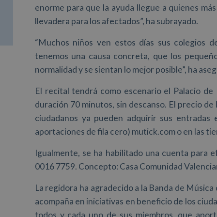
enorme para que la ayuda llegue a quienes más 
llevadera para los afectados”, ha subrayado.
“Muchos niños ven estos días sus colegios dev
tenemos una causa concreta, que los pequeño
normalidad y se sientan lo mejor posible”, ha ase
El recital tendrá como escenario el Palacio de 
duración 70 minutos, sin descanso. El precio de 
ciudadanos ya pueden adquirir sus entradas e
aportaciones de fila cero) mutick.com o en las tien
Igualmente, se ha habilitado una cuenta para 
0016 7759. Concepto: Casa Comunidad Valenci
La regidora ha agradecido a la Banda de Música 
acompaña en iniciativas en beneficio de los ciud
todos y cada uno de sus miembros, que aportan