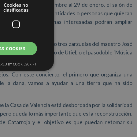
inará, del 19 de diciembre al 29 de enero, el salón de
Cookies no
clasificadas
antander para todas las entidades o personas que quieran
s afectados. Las personas interesadas podrán ampliar
 del recital, destacando tres zarzuelas del maestro José
AS COOKIES
mente uno del municipio de Utiel; o el pasodoble ‘Música
.
RED BY COOKIESCRIPT
jos. Con este concierto, el primero que organiza una
de la dana, vamos a ayudar a una tierra que ha sido
 la Casa de Valencia está desbordada por la solidaridad
 pero queda lo más importante que es la reconstrucción.
de Catarroja y el objetivo es que puedan retomar su