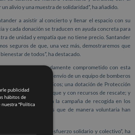
un alivio y una muestra de solidaridad”, ha añadido.
tander a asistir al concierto y llenar el espacio con su
cia y cada donación se traducen en ayuda concreta para
tra de unidad y empatía que no tiene precio. Santander
stamos seguros de que, una vez más, demostraremos que
 bienestar de todos”, ha destacado.
Santander está profundamente comprometido con esta
nuestro alcance, con el envío de un equipo de bomberos
 y generadores eléctricos; una dotación de Protección
arle publicidad
con tecnología de achique y con recursos de rescate; y
us hábitos de
a de la ciudadanía en la campaña de recogida en los
nuestra “Política
de los policías locales que de manera voluntaria han
gación de todo este esfuerzo solidario y colectivo”, ha