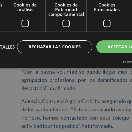
añadido y ha avanzado que el Ayuntamiento dest
as
Cookies de
Cookies de
Cookies
análisis
Publicidad
Funcionales
actos y el hall del Palacio de Exposiciones de S
comportamental
desarrollar sus actividades solidarias con lo
información en el propio palacio.
Por su parte, Pelechano ha detallado el programa
TALLES
RECHAZAR LAS COOKIES
ACEPTAR L
Serrano, seis pasodobles valencianos y concreta
y pueblo’, de un compositor muy ligado a Paiporta
POWE
“Con la buena voluntad se puede llegar muy le
agrupación profesional por los damnificados 
devastada”, ha afirmado.
Además, Consuelo Algora Corbi ha asegurado que
de los santanderinos. “Estamos enviando ayuda,
Por eso, hemos contactado con este colegio 
actividad lo antes posible”, ha informado.